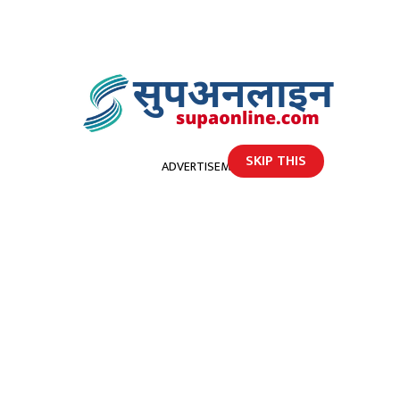
SKIP THIS
ADVERTISEMENT
होमपेज
अछाममा खसीकाे मासु अड्किएर एक पुरुषको मृत्यु
अछाममा खसीकाे मासु अड्किएर