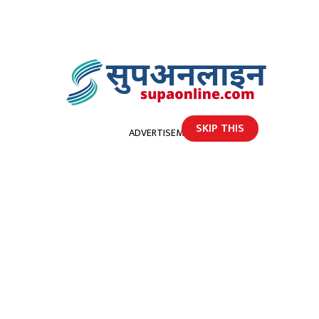
SKIP THIS
ADVERTISEMENT
होमपेज
बेलुन पड्केर घाइते भएका अर्थमन्त्री पौडेलकाे किर्तिपुरमा उपचार हुँदै
बेलुन पड्केर घाइते भएका