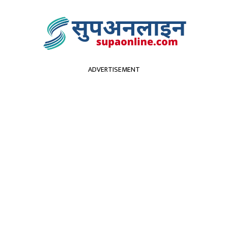
ADVERTISEMENT
सुदूरपश्चिम
पर्यटन
कृर्षि
स्वास्थ्य
प्रविधि
विच
फरार
 सहभागी ३५ जना सवार बस 