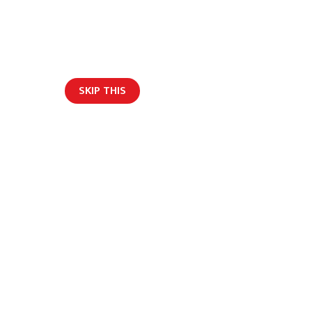
SKIP THIS
ार/ब्लग
दुर्घटना, चालक फरार