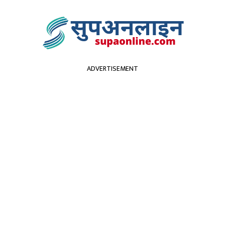
ADVERTISEMENT
सुदूरपश्चिम
पर्यटन
कृर्षि
स्वास्थ्य
प्रविधि
विच
 माेटरसाइकल दुर्घटना पर