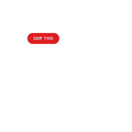
SKIP THIS
ार/ब्लग
ी चालक घाइते