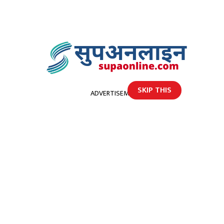
SKIP THIS
ADVERTISEMENT
होमपेज
डाेटीमा चट्याङ परी घाइते भएका युवकलाई धनगढी रेफर
डाेटीमा चट्याङ परी घाइते भएका