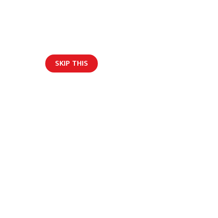
SKIP THIS
ार/ब्लग
े सहभागीतामा डेउडा