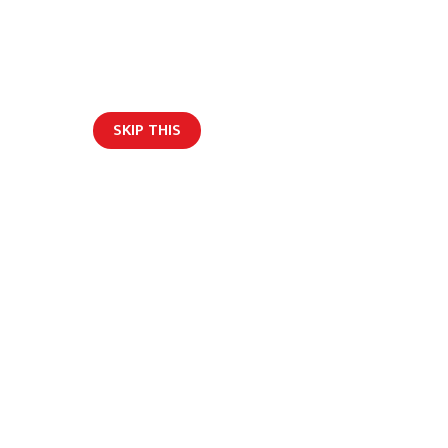
SKIP THIS
ार/ब्लग
संचालनमा आउने