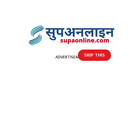
SKIP THIS
ADVERTISEMENT
होमपेज
आज फागुन ८ गते मंगलबार, तपाईंको राशिफल
आज फागुन ८ गते मंगलबार,