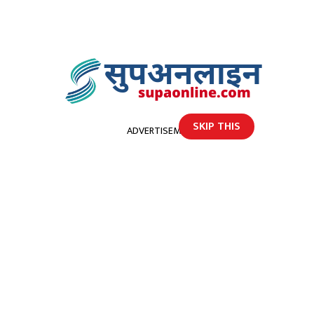
SKIP THIS
ADVERTISEMENT
होमपेज
डाेटीमा लागूओैषधसहित एक युवक पक्राउ
डाेटीमा लागूओैषधसहित एक युवक