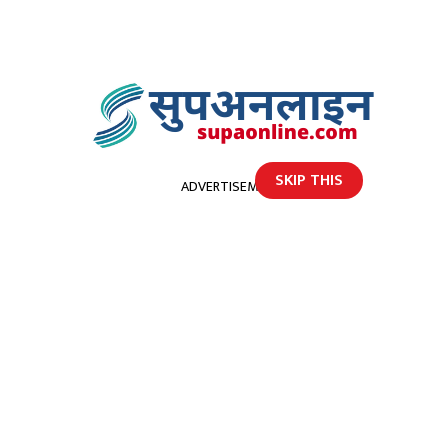
SKIP THIS
ADVERTISEMENT
होमपेज
कस्ताे छ तपाईंको आज राशिफल ?
कस्ताे छ तपाईंको आज राशिफल ?