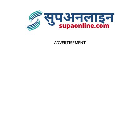
ADVERTISEMENT
सुदूरपश्चिम
पर्यटन
कृर्षि
स्वास्थ्य
प्रविधि
विच
फर गरियाे
 गम्भीर घाइते, उपचारक