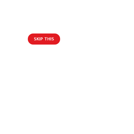
SKIP THIS
ार/ब्लग
ो लागि धनगढी रेफर