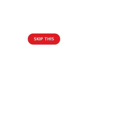
SKIP THIS
ार/ब्लग
पाईंको राशिफल