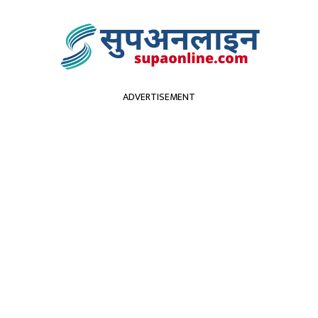
ADVERTISEMENT
सुदूरपश्चिम
पर्यटन
कृर्षि
स्वास्थ्य
प्रविधि
विच
ीबार, हेराैँ कस्ताे छ त