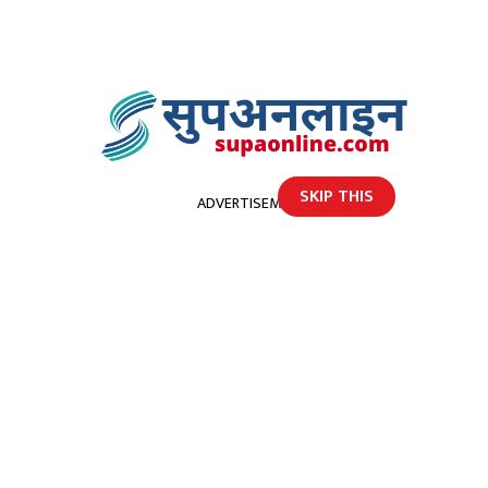
SKIP THIS
ADVERTISEMENT
होमपेज
डेंगुको जोखिम दसैं–तिहारसम्म
डेंगुको जोखिम दसैं–तिहारसम्म