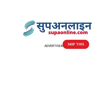
SKIP THIS
ADVERTISEMENT
होमपेज
८ वर्षसम्म बलेन बाेगटानकाे विद्युत, राज्यकाेषकाे दुरुपयाेग, ध्वस्त हुँदै संरचना
८ वर्षसम्म बलेन बाेगटानकाे विद्युत,