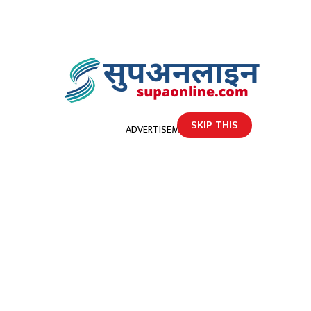
SKIP THIS
ADVERTISEMENT
होमपेज
किशोरीलाई जबरजस्ती करणी गरेकाे आराेपमा चालक पक्राउ
किशोरीलाई जबरजस्ती करणी