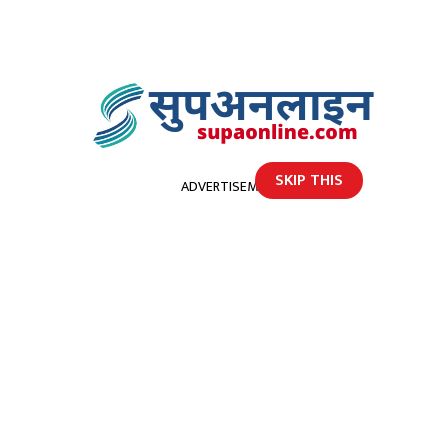
SKIP THIS
ADVERTISEMENT
होमपेज
बझाङमा भूकम्प गएकाे गएइ, गएराती पनि ५ म्याग्निच्युडकाे भुकम्प गयाे
बझाङमा भूकम्प गएकाे गएइ,