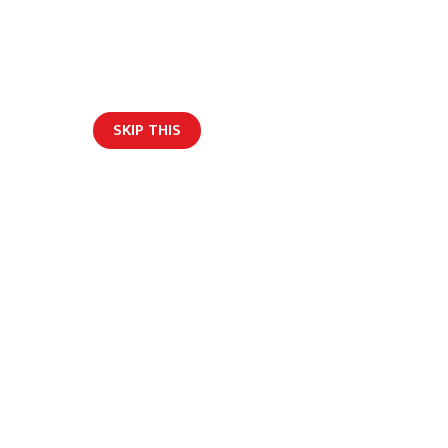
SKIP THIS
ार/ब्लग
 जाँदै