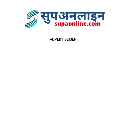
ADVERTISEMENT
सुदूरपश्चिम
पर्यटन
कृर्षि
स्वास्थ्य
प्रविधि
विच
ाेटरसाइकल भिरमा खस्याे