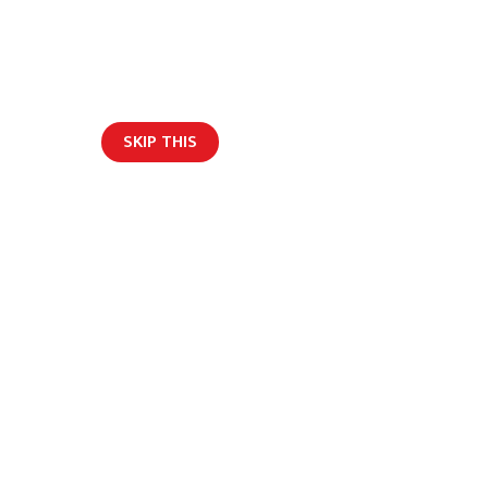
SKIP THIS
ार/ब्लग