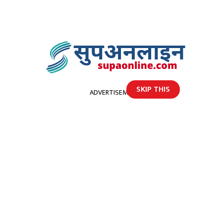
SKIP THIS
ADVERTISEMENT
होमपेज
बझाङ्ग अपडेड : भुकम्प प्रभावितलाई राहत र औषधी उपचार प्रदेशले गर्ने
बझाङ्ग अपडेड : भुकम्प