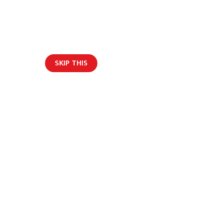
SKIP THIS
ार/ब्लग