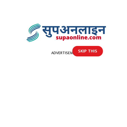
SKIP THIS
ADVERTISEMENT
होमपेज
बैतडीकाे झुलाघाट नाका बन्द, पुरानाे काठको पुल दिनप्रतिदिन जिर्ण बन्दै,
बैतडीकाे झुलाघाट नाका बन्द,