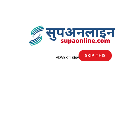
SKIP THIS
ADVERTISEMENT
होमपेज
धनगढीमा लागुऔषधसहित ३ जना पक्राउ
धनगढीमा लागुऔषधसहित ३ जना