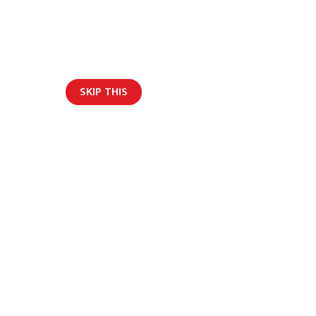
SKIP THIS
ार/ब्लग