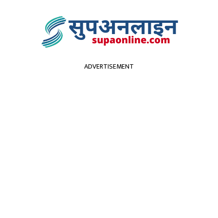
ADVERTISEMENT
सुदूरपश्चिम
पर्यटन
कृर्षि
स्वास्थ्य
प्रविधि
विच
भट्टराईलाई कोरोना संक्रमण