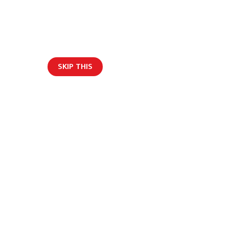
SKIP THIS
ार/ब्लग