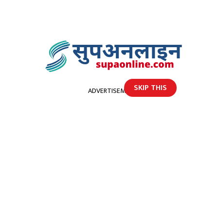
SKIP THIS
ADVERTISEMENT
होमपेज
मोटरसाईकलको ठक्करले महेन्द्रनगरमा एकको मृत्यु
मोटरसाईकलको ठक्करले