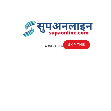
SKIP THIS
ADVERTISEMENT
होमपेज
५ सय ४३ पिपिइ सेट सहयोग गर्याे ईडिसि डोटीले
५ सय ४३ पिपिइ सेट सहयोग गर्याे