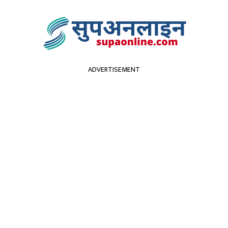
ADVERTISEMENT
सुदूरपश्चिम
पर्यटन
कृर्षि
स्वास्थ्य
प्रविधि
विच
उपालिका ७ दिनका लागी ब