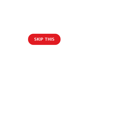
SKIP THIS
ार/ब्लग
न्द