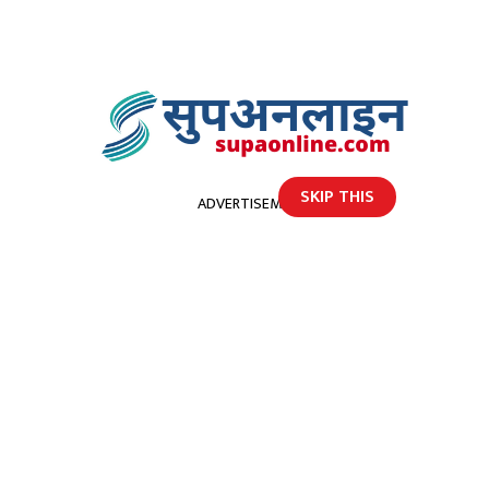
SKIP THIS
ADVERTISEMENT
होमपेज
डोटीमा १ हजार ८५ ले जिते कोरोनालाई (विस्तृत जिल्ला अपडेट)
डोटीमा १ हजार ८५ ले जिते