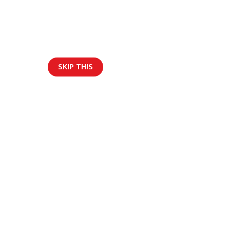
SKIP THIS
ार/ब्लग