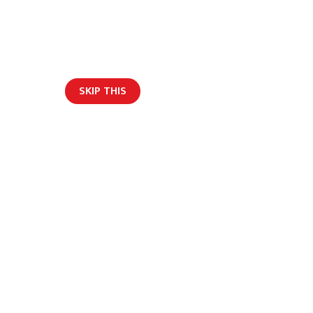
SKIP THIS
ार/ब्लग