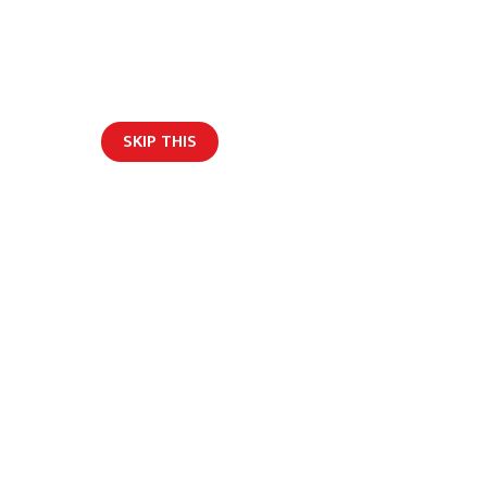
SKIP THIS
ार/ब्लग
ल्प