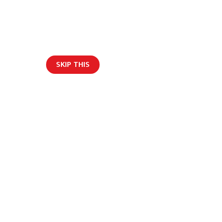
SKIP THIS
ार/ब्लग
ु