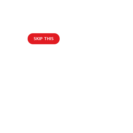
SKIP THIS
ार/ब्लग
्भावना