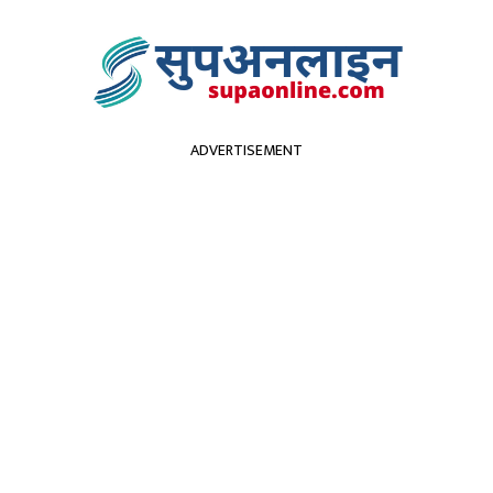
ADVERTISEMENT
सुदूरपश्चिम
पर्यटन
कृर्षि
स्वास्थ्य
प्रविधि
विच
्रममा भिरबाट लडेर एक महि