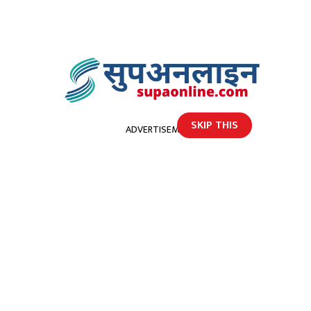
SKIP THIS
ADVERTISEMENT
होमपेज
अस्पतालहरूमा उपचाररत घाइतेहरूको चाप, थप ४ जनाको निधन
अस्पतालहरूमा उपचाररत