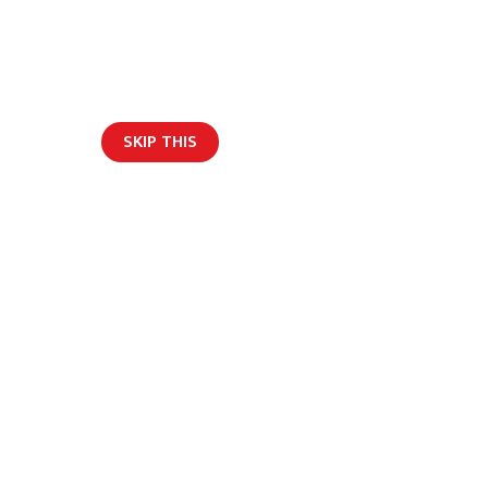
SKIP THIS
ार/ब्लग