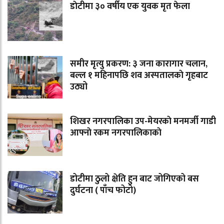
डाेटीमा ३० वर्षीय एक युवक मृत फेला
समीर मृत्यु प्रकरण: ३ जना कारागार चलान,
बल्ल १ महिनापछि शव अस्पतालकाे गृहबाट
उठ्यो
शिखर नगरपालिका उप-मेयरकाे मनमर्जी गाडी
आफ्नाे रकम नगरपालिकाकाे
डोटीमा ठुलो क्षेति हुन बाट जोगिएको बस
दुर्घटना ( पाँच फोटो)