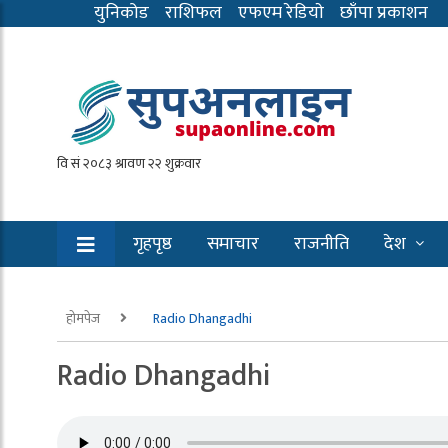
युनिकोड
राशिफल
एफएम रेडियाे
छाँपा प्रकाशन
गृहपृष्ठ
समाचार
राजनीति
देश
होमपेज
Radio Dhangadhi
Radio Dhangadhi