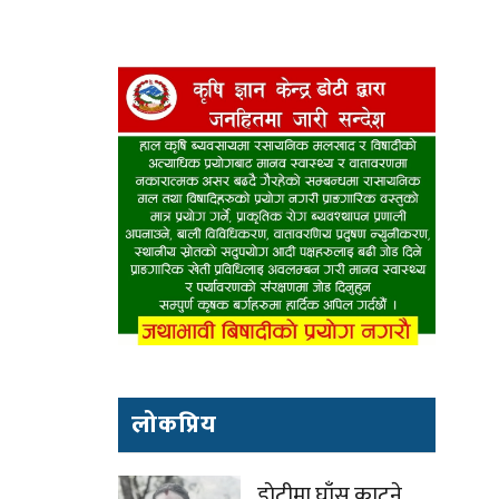
लोकप्रिय
डाेटीमा घाँस काट्ने