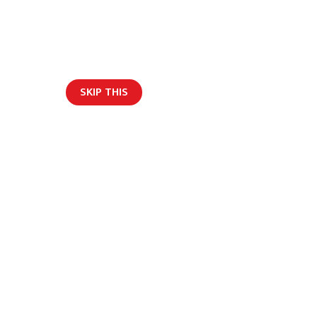
SKIP THIS
ार/ब्लग
ि