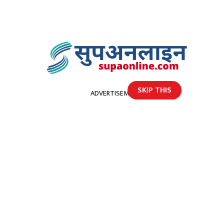
SKIP THIS
ADVERTISEMENT
होमपेज
मनमोहन मेमोरियल अस्पतालद्वारा ३३३ बेडको आइसोलेसन सञ्चालन
मनमोहन मेमोरियल अस्पतालद्वारा