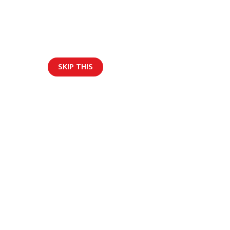
SKIP THIS
ार/ब्लग
 मृत्यु, दुई घाइते