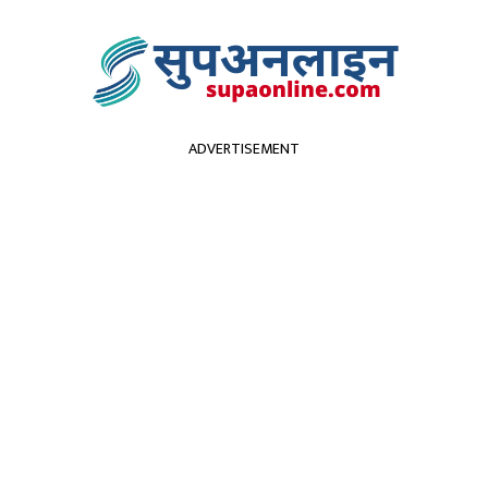
ADVERTISEMENT
सुदूरपश्चिम
पर्यटन
कृर्षि
स्वास्थ्य
प्रविधि
विच
ाइते
ाइकल ठोक्किँदा एक जनाको